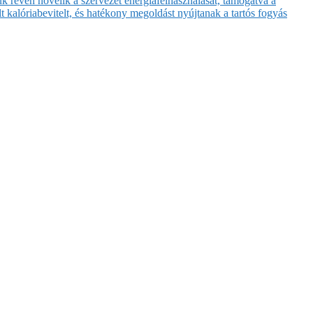
 révén növelik a szervezet energiafelhasználását, támogatva a
t kalóriabevitelt, és hatékony megoldást nyújtanak a tartós fogyás