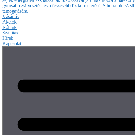
sejtek energiafelhasználásának fokozásával járulnak hozzá a hatékony
gyorsabb zsírvesztést és a feszesebb fizikum elérését.
Sibutramine
A si
támogatására.
Vásárlás
Akciók
Rólunk
Szállítás
Hírek
Kapcsolat