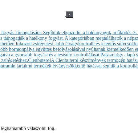
×
sa fogyás támogatására. Segítünk eligazodni a hatóanyagok, működés és 
 támogatják a hatékony fogyást. A kategóriában megtalálhatók a népsze
etően fokozott zsírégetést, jobb étvágykontrollt és jelentős súlycsökk
 több hormonpálya együttes befolyásolásával nyújtanak kiemelkedően er
atva a gyorsabb fogyást és a testsúly kontrollálását.
Pajzsmirigy alapú 
 zsírégetéshez.
Clenbuterol
A Clenbuterol készítmények termogén hatásuk
butramin tartalmú termékek étvágycsökkentő hatással segítik a kontrollál
ő leghamarabb válaszolni fog.