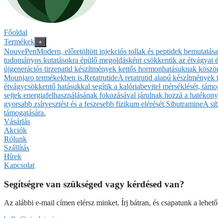
Főoldal
Termékek
+
NouvePen
Modern, előretöltött injekciós tollak és peptidek bemutatá
tudományos kutatásokra épülő megoldásként csökkentik az étvágyat és
újgenerációs tirzepatid készítmények kettős hormonhatásuknak köszönh
Mounjaro termékekben is.
Retatrutide
A retatrutid alapú készítmények
étvágycsökkentő hatásukkal segítik a kalóriabevitel mérséklését, támog
sejtek energiafelhasználásának fokozásával járulnak hozzá a hatékony
gyorsabb zsírvesztést és a feszesebb fizikum elérését.
Sibutramine
A si
támogatására.
Vásárlás
Akciók
Rólunk
Szállítás
Hírek
Kapcsolat
Segítségre van szükséged vagy kérdésed van?
Az alábbi e-mail címen elérsz minket. Írj bátran, és csapatunk a lehet