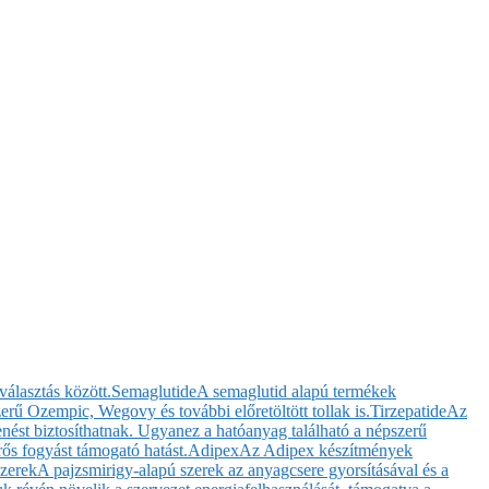
választás között.
Semaglutide
A semaglutid alapú termékek
rű Ozempic, Wegovy és további előretöltött tollak is.
Tirzepatide
Az
enést biztosíthatnak. Ugyanez a hatóanyag található a népszerű
ős fogyást támogató hatást.
Adipex
Az Adipex készítmények
szerek
A pajzsmirigy-alapú szerek az anyagcsere gyorsításával és a