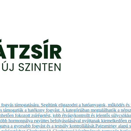
sa fogyás támogatására. Segítünk eligazodni a hatóanyagok, működés és 
 támogatják a hatékony fogyást. A kategóriában megtalálhatók a népsze
etően fokozott zsírégetést, jobb étvágykontrollt és jelentős súlycsökk
 több hormonpálya együttes befolyásolásával nyújtanak kiemelkedően er
atva a gyorsabb fogyást és a testsúly kontrollálását.
Pajzsmirigy alapú 