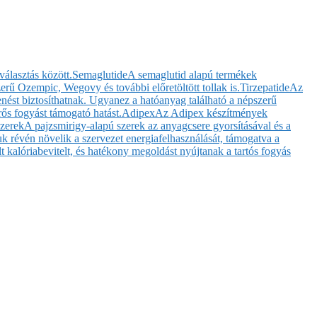
választás között.
Semaglutide
A semaglutid alapú termékek
rű Ozempic, Wegovy és további előretöltött tollak is.
Tirzepatide
Az
enést biztosíthatnak. Ugyanez a hatóanyag található a népszerű
ős fogyást támogató hatást.
Adipex
Az Adipex készítmények
szerek
A pajzsmirigy-alapú szerek az anyagcsere gyorsításával és a
 révén növelik a szervezet energiafelhasználását, támogatva a
t kalóriabevitelt, és hatékony megoldást nyújtanak a tartós fogyás