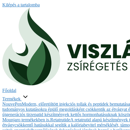
Kilépés a tartalomba
Főoldal
Termékek
NouvePen
Modern, előretöltött injekciós tollak és peptidek bemutatá
tudományos kutatásokra épülő megoldásként csökkentik az étvágyat és
újgenerációs tirzepatid készítmények kettős hormonhatásuknak köszönh
Mounjaro termékekben is.
Retatrutide
A retatrutid alapú készítmények
étvágycsökkentő hatásukkal segítik a kalóriabevitel mérséklését, támog