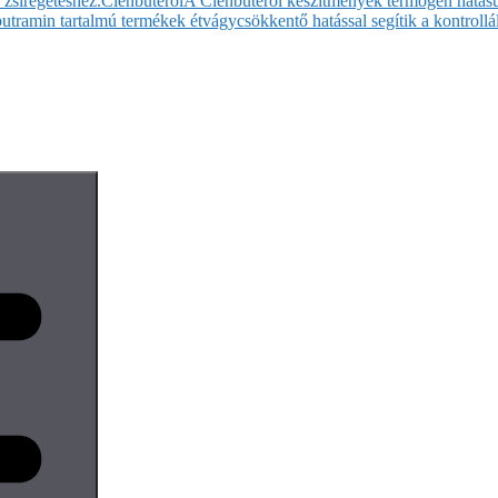
 zsírégetéshez.
Clenbuterol
A Clenbuterol készítmények termogén hatásuk
butramin tartalmú termékek étvágycsökkentő hatással segítik a kontrollál