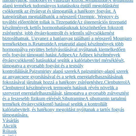
hatóanyagok, működés és választás között.
Semaglutide
A semaglutid
alapú termékek tudományos kutatásokra épülő megoldásként
csökkentik az étvágyat és támogatják a hatékony fogyást. A
kategóriában megtalálhatók a népszerű Ozempic, Wegovy és
további előretöltött tollak is.
Tirzepatide
Az újgenerációs tirzepatid
készítmények kettős hormonhatásuknak köszönhetően fokozott
zsírégetést, jobb étvágykontrollt és jelentős súlycsökkenést
biztosíthatnak. Ugyanez a hatóanyag található a népszerű Mounjaro
termékekben is.
Retatrutide
A retatrutid alapú készítmények több
hormonpálya együttes befolyásolásával nyújtanak kiemelkedően
erős fogyást támogató hatást.
Adipex
Az Adipex készítmények
étvágycsökkentő hatásukkal segítik a kalóriabevitel mérséklését,
támogatva a gyorsabb fogyást és a testsúly
kontrollálását.
Pajzsmirigy alapú szerek
A pajzsmirigy-alapú szerek
az anyagcsere gyorsításával és a sejtek energiafelhasználásának
fokozásával járulnak hozzá a hatékony zsírégetéshez.
Clenbuterol
A
Clenbuterol készítmények termogén hatásuk révén növelik a
szervezet energiafelhasználását, támogatva a gyorsabb zsírvesztést
és a feszesebb fizikum elérését.
Sibutramine
A sibutramin tartalmú
termékek étvágycsökkentő hatással segítik a kontrollált
kalóriabevitelt, és hatékony megoldást nyújtanak a tartós fogyás
támogatására.
Vásárlás
Akciók
Rólunk