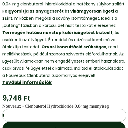
0,04 mg clenbuterol-hidrokloriddal a hatékony súlykontrollért.
Felgyorsítja az anyagcserét és villámgyorsan égeti a
zsírt
, miközben megőrzi a sovány izomtömeget. Ideális a
„cutting” fázisban a karcsú, definiált testalkat eléréséhez.
Termogén hatása nonstop kalóriaégetést biztosít
, és
csökkenti az étvágyat. Étrenddel és edzéssel kombinálva
átalakítja testedet.
Orvosi konzultáció szükséges
, mert
mellékhatások, például szapora szívverés előfordulhatnak. Az
Egyesült Államokban nem engedélyezett emberi használatra,
csak orvosi felügyelettel alkalmazd. Indítsd el átalakulásodat
a Nouveaux Clenbuterol tudományos erejével!
További információk
9,746
Ft
Nouveaux - Clenbuterol Hydrochloride 0.04mg mennyiség