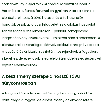
szabályoz, így a sportolók számára kockázatos lehet a
használata. A fitneszfórumokon gyakran vitatott téma a
clenbuterol hosszú távú hatása, és a felhasználók
hangsúlyozzák az orvosi felügyelet és a ciklikus használat
fontosságát a mellékhatások – például izomgörcsök,
idegesség vagy alvászavarok – minimalizálása érdekében. A
clenbuterol pszichológiai előnyei, például a megnövekedett
motiváció és önbizalom, szintén hozzájárulnak a fogyókúra
sikeréhez, de ezek csak megfelelő étrenddel és edzéstervvel
együtt érvényesülnek.
A készítmény szerepe a hosszú távú
súlykontrollban
A fogyás utáni súly megtartása gyakran nagyobb kihívás,
mint maga a fogyás, de a készítmény az anyagcserére