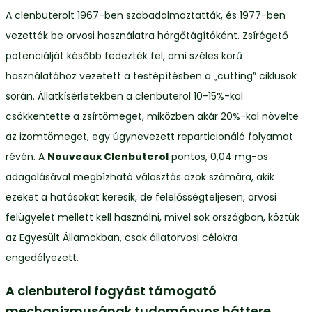
A clenbuterolt 1967-ben szabadalmaztatták, és 1977-ben
vezették be orvosi használatra hörgőtágítóként. Zsírégető
potenciálját később fedezték fel, ami széles körű
használatához vezetett a testépítésben a „cutting” ciklusok
során. Állatkísérletekben a clenbuterol 10-15%-kal
csökkentette a zsírtömeget, miközben akár 20%-kal növelte
az izomtömeget, egy úgynevezett reparticionáló folyamat
révén. A
Nouveaux Clenbuterol
pontos, 0,04 mg-os
adagolásával megbízható választás azok számára, akik
ezeket a hatásokat keresik, de felelősségteljesen, orvosi
felügyelet mellett kell használni, mivel sok országban, köztük
az Egyesült Államokban, csak állatorvosi célokra
engedélyezett.
A clenbuterol fogyást támogató
mechanizmusának tudományos háttere