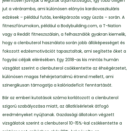
jelentősen javítják a légutak átjárhatóságát, így több oxigén
jut a véráramba, ami különösen előnyös kardiovaszkuláris
edzések – például futás, kerékpározás vagy úszás – során. A
fitneszfórumokon, például a Bodybuilding.com, a T-Nation
vagy a Reddit fitneszszálain, a felhasználók gyakran kiemelik,
hogy a clenbuterol használata során jobb állóképességet és
fokozott edzésmotivációt tapasztaltak, ami segítette őket a
fogyási céljaik elérésében. Egy 2018-as kis mintás humán
vizsgálat szerint a clenbuterol csökkentette az éhségérzetet,
különösen magas fehérjetartalmú étrend mellett, ami
szinergikusan támogatja a kalóriadeficit fenntartását.
Bár az emberi kutatások száma korlátozott a clenbuterol
szigorú szabályozása miatt, az állatkísérletek átfogó
eredményeket nyújtanak. Gazdasági állatokon végzett
vizsgálatok szerint a clenbuterol 10-15%-kal csökkentette a