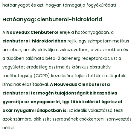
hatóanyagot és azt, hogyan támogatja fogyókúrádat!
Hatóanyag: clenbuterol-hidroklorid
A
Nouveaux Clenbuterol
ereje a hatóanyagában, a
clenbuterol-hidrokloridban
rejlik, egy szimpatomimetikus
aminben, amely aktiválja a zsírszövetben, a vázizmokban és
a tüdőben található béta-2 adrenerg receptorokat. Ezt a
vegyületet eredetileg asztma és krónikus obstruktív
tüdőbetegség (COPD) kezelésére fejlesztették ki a légutak
izmainak ellazításával.
A Nouveaux Clenbuterol a
clenbuterol termogén tulajdonságait kihasználva
gyorsítja az anyagcserét, így több kalóriát égetsz el
akár nyugalmi állapotban is.
Ez ideális választássá teszi
azok számára, akik zsírt szeretnének csökkenteni izomvesztés
nélkül.