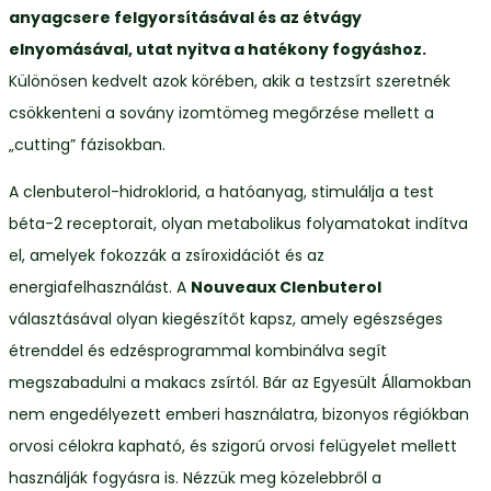
anyagcsere felgyorsításával és az étvágy
elnyomásával, utat nyitva a hatékony fogyáshoz.
Különösen kedvelt azok körében, akik a testzsírt szeretnék
csökkenteni a sovány izomtömeg megőrzése mellett a
„cutting” fázisokban.
A clenbuterol-hidroklorid, a hatóanyag, stimulálja a test
béta-2 receptorait, olyan metabolikus folyamatokat indítva
el, amelyek fokozzák a zsíroxidációt és az
energiafelhasználást. A
Nouveaux Clenbuterol
választásával olyan kiegészítőt kapsz, amely egészséges
étrenddel és edzésprogrammal kombinálva segít
megszabadulni a makacs zsírtól. Bár az Egyesült Államokban
nem engedélyezett emberi használatra, bizonyos régiókban
orvosi célokra kapható, és szigorú orvosi felügyelet mellett
használják fogyásra is. Nézzük meg közelebbről a