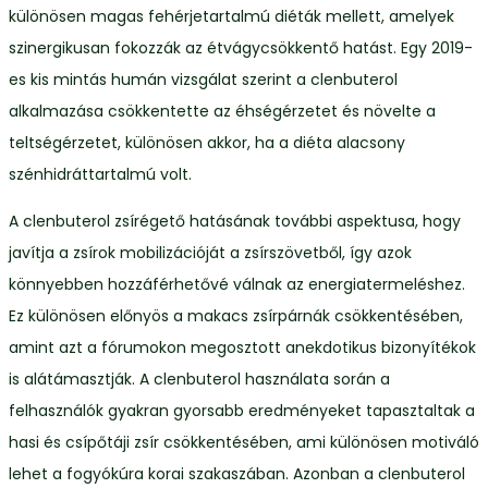
különösen magas fehérjetartalmú diéták mellett, amelyek
szinergikusan fokozzák az étvágycsökkentő hatást. Egy 2019-
es kis mintás humán vizsgálat szerint a clenbuterol
alkalmazása csökkentette az éhségérzetet és növelte a
teltségérzetet, különösen akkor, ha a diéta alacsony
szénhidráttartalmú volt.
A clenbuterol zsírégető hatásának további aspektusa, hogy
javítja a zsírok mobilizációját a zsírszövetből, így azok
könnyebben hozzáférhetővé válnak az energiatermeléshez.
Ez különösen előnyös a makacs zsírpárnák csökkentésében,
amint azt a fórumokon megosztott anekdotikus bizonyítékok
is alátámasztják. A clenbuterol használata során a
felhasználók gyakran gyorsabb eredményeket tapasztaltak a
hasi és csípőtáji zsír csökkentésében, ami különösen motiváló
lehet a fogyókúra korai szakaszában. Azonban a clenbuterol