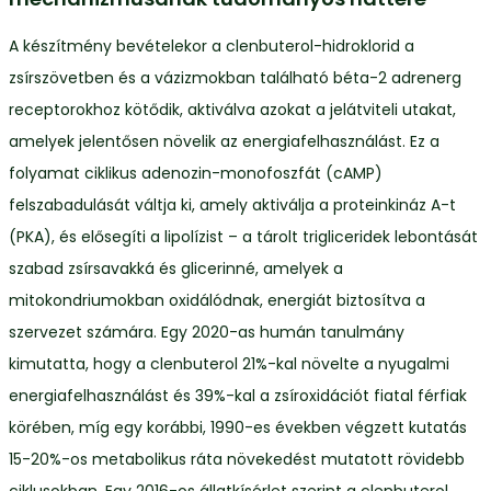
A készítmény bevételekor a clenbuterol-hidroklorid a
zsírszövetben és a vázizmokban található béta-2 adrenerg
receptorokhoz kötődik, aktiválva azokat a jelátviteli utakat,
amelyek jelentősen növelik az energiafelhasználást. Ez a
folyamat ciklikus adenozin-monofoszfát (cAMP)
felszabadulását váltja ki, amely aktiválja a proteinkináz A-t
(PKA), és elősegíti a lipolízist – a tárolt trigliceridek lebontását
szabad zsírsavakká és glicerinné, amelyek a
mitokondriumokban oxidálódnak, energiát biztosítva a
szervezet számára. Egy 2020-as humán tanulmány
kimutatta, hogy a clenbuterol 21%-kal növelte a nyugalmi
energiafelhasználást és 39%-kal a zsíroxidációt fiatal férfiak
körében, míg egy korábbi, 1990-es években végzett kutatás
15-20%-os metabolikus ráta növekedést mutatott rövidebb