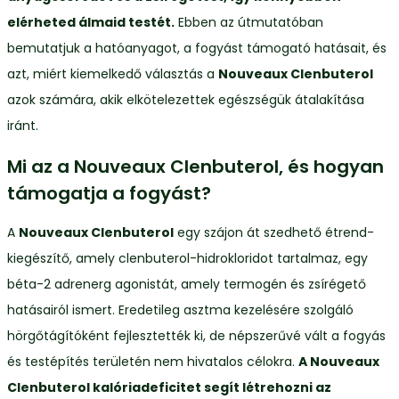
elérheted álmaid testét.
Ebben az útmutatóban
bemutatjuk a hatóanyagot, a fogyást támogató hatásait, és
azt, miért kiemelkedő választás a
Nouveaux Clenbuterol
azok számára, akik elkötelezettek egészségük átalakítása
iránt.
Mi az a Nouveaux Clenbuterol, és hogyan
támogatja a fogyást?
A
Nouveaux Clenbuterol
egy szájon át szedhető étrend-
kiegészítő, amely clenbuterol-hidrokloridot tartalmaz, egy
béta-2 adrenerg agonistát, amely termogén és zsírégető
hatásairól ismert. Eredetileg asztma kezelésére szolgáló
hörgőtágítóként fejlesztették ki, de népszerűvé vált a fogyás
és testépítés területén nem hivatalos célokra.
A Nouveaux
Clenbuterol kalóriadeficitet segít létrehozni az