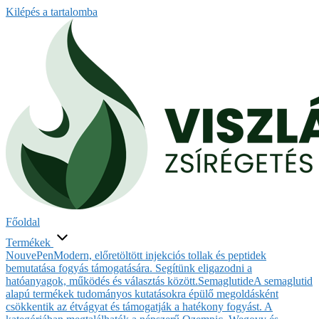
Kilépés a tartalomba
Főoldal
Termékek
NouvePen
Modern, előretöltött injekciós tollak és peptidek
bemutatása fogyás támogatására. Segítünk eligazodni a
hatóanyagok, működés és választás között.
Semaglutide
A semaglutid
alapú termékek tudományos kutatásokra épülő megoldásként
csökkentik az étvágyat és támogatják a hatékony fogyást. A