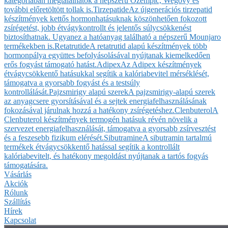
kategóriában megtalálhatók a népszerű Ozempic, Wegovy és
további előretöltött tollak is.
Tirzepatide
Az újgenerációs tirzepatid
készítmények kettős hormonhatásuknak köszönhetően fokozott
zsírégetést, jobb étvágykontrollt és jelentős súlycsökkenést
biztosíthatnak. Ugyanez a hatóanyag található a népszerű Mounjaro
termékekben is.
Retatrutide
A retatrutid alapú készítmények több
hormonpálya együttes befolyásolásával nyújtanak kiemelkedően
erős fogyást támogató hatást.
Adipex
Az Adipex készítmények
étvágycsökkentő hatásukkal segítik a kalóriabevitel mérséklését,
támogatva a gyorsabb fogyást és a testsúly
kontrollálását.
Pajzsmirigy alapú szerek
A pajzsmirigy-alapú szerek
az anyagcsere gyorsításával és a sejtek energiafelhasználásának
fokozásával járulnak hozzá a hatékony zsírégetéshez.
Clenbuterol
A
Clenbuterol készítmények termogén hatásuk révén növelik a
szervezet energiafelhasználását, támogatva a gyorsabb zsírvesztést
és a feszesebb fizikum elérését.
Sibutramine
A sibutramin tartalmú
termékek étvágycsökkentő hatással segítik a kontrollált
kalóriabevitelt, és hatékony megoldást nyújtanak a tartós fogyás
támogatására.
Vásárlás
Akciók
Rólunk
Szállítás
Hírek
Kapcsolat