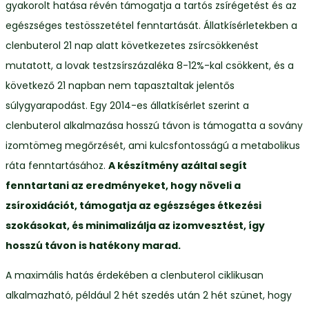
gyakorolt hatása révén támogatja a tartós zsírégetést és az
egészséges testösszetétel fenntartását. Állatkísérletekben a
clenbuterol 21 nap alatt következetes zsírcsökkenést
mutatott, a lovak testzsírszázaléka 8-12%-kal csökkent, és a
következő 21 napban nem tapasztaltak jelentős
súlygyarapodást. Egy 2014-es állatkísérlet szerint a
clenbuterol alkalmazása hosszú távon is támogatta a sovány
izomtömeg megőrzését, ami kulcsfontosságú a metabolikus
ráta fenntartásához.
A készítmény azáltal segít
fenntartani az eredményeket, hogy növeli a
zsíroxidációt, támogatja az egészséges étkezési
szokásokat, és minimalizálja az izomvesztést, így
hosszú távon is hatékony marad.
A maximális hatás érdekében a clenbuterol ciklikusan
alkalmazható, például 2 hét szedés után 2 hét szünet, hogy