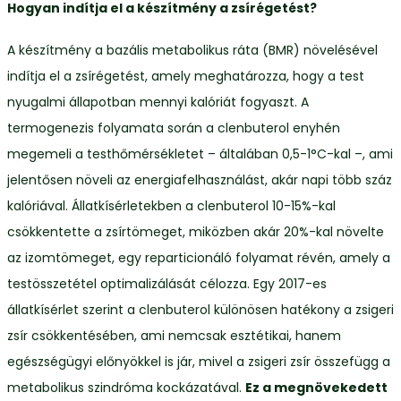
Hogyan indítja el a készítmény a zsírégetést?
A készítmény a bazális metabolikus ráta (BMR) növelésével
indítja el a zsírégetést, amely meghatározza, hogy a test
nyugalmi állapotban mennyi kalóriát fogyaszt. A
termogenezis folyamata során a clenbuterol enyhén
megemeli a testhőmérsékletet – általában 0,5-1°C-kal –, ami
jelentősen növeli az energiafelhasználást, akár napi több száz
kalóriával. Állatkísérletekben a clenbuterol 10-15%-kal
csökkentette a zsírtömeget, miközben akár 20%-kal növelte
az izomtömeget, egy reparticionáló folyamat révén, amely a
testösszetétel optimalizálását célozza. Egy 2017-es
állatkísérlet szerint a clenbuterol különösen hatékony a zsigeri
zsír csökkentésében, ami nemcsak esztétikai, hanem
egészségügyi előnyökkel is jár, mivel a zsigeri zsír összefügg a
metabolikus szindróma kockázatával.
Ez a megnövekedett