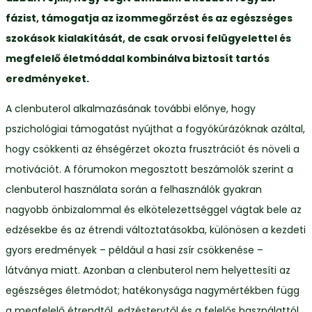
fázist, támogatja az izommegőrzést és az egészséges
szokások kialakítását, de csak orvosi felügyelettel és
megfelelő életmóddal kombinálva biztosít tartós
eredményeket.
A clenbuterol alkalmazásának további előnye, hogy
pszichológiai támogatást nyújthat a fogyókúrázóknak azáltal,
hogy csökkenti az éhségérzet okozta frusztrációt és növeli a
motivációt. A fórumokon megosztott beszámolók szerint a
clenbuterol használata során a felhasználók gyakran
nagyobb önbizalommal és elkötelezettséggel vágtak bele az
edzésekbe és az étrendi változtatásokba, különösen a kezdeti
gyors eredmények – például a hasi zsír csökkenése –
látványa miatt. Azonban a clenbuterol nem helyettesíti az
egészséges életmódot; hatékonysága nagymértékben függ
a megfelelő étrendtől, edzéstervtől és a felelős használattól.