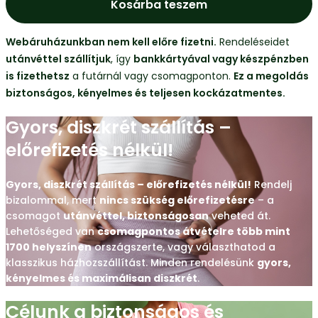
Kosárba teszem
Webáruházunkban nem kell előre fizetni.
Rendeléseidet
utánvéttel szállítjuk
, így
bankkártyával vagy készpénzben
is fizethetsz
a futárnál vagy csomagponton.
Ez a megoldás
biztonságos, kényelmes és teljesen kockázatmentes.
Gyors, diszkrét szállítás –
előrefizetés nélkül!
Gyors, diszkrét szállítás – előrefizetés nélkül!
Rendelj
bizalommal, mert
nincs szükség előrefizetésre
– a
csomagot
utánvéttel, biztonságosan
veheted át.
Lehetőséged van
csomagpontos átvételre több mint
1700 helyszínen
országszerte, vagy választhatod a
klasszikus házhozszállítást. Minden rendelésünk
gyors,
kényelmes és maximálisan diszkrét
.
Célunk a biztonságos és