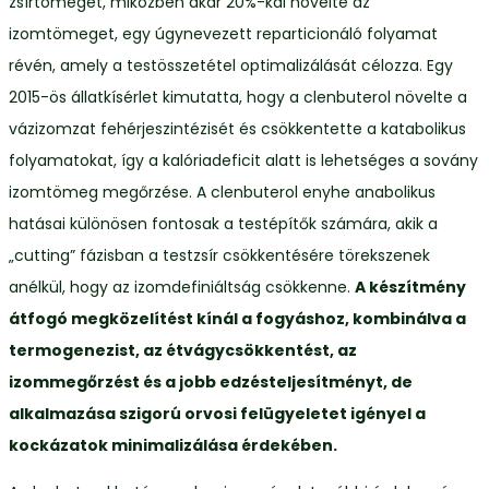
zsírtömeget, miközben akár 20%-kal növelte az
izomtömeget, egy úgynevezett reparticionáló folyamat
révén, amely a testösszetétel optimalizálását célozza. Egy
2015-ös állatkísérlet kimutatta, hogy a clenbuterol növelte a
vázizomzat fehérjeszintézisét és csökkentette a katabolikus
folyamatokat, így a kalóriadeficit alatt is lehetséges a sovány
izomtömeg megőrzése. A clenbuterol enyhe anabolikus
hatásai különösen fontosak a testépítők számára, akik a
„cutting” fázisban a testzsír csökkentésére törekszenek
anélkül, hogy az izomdefiniáltság csökkenne.
A készítmény
átfogó megközelítést kínál a fogyáshoz, kombinálva a
termogenezist, az étvágycsökkentést, az
izommegőrzést és a jobb edzésteljesítményt, de
alkalmazása szigorú orvosi felügyeletet igényel a
kockázatok minimalizálása érdekében.