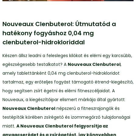
Nouveaux Clenbuterol: Útmutatód a
hatékony fogyáshoz 0,04 mg
clenbuterol-hidrokloriddal
Készen állsz leadni a felesleges kilókat és elérni egy karcsúbb,
egészségesebb testalkatot? A
Nouveaux Clenbuterol
,
amely tablettánként 0,04 mg clenbuterol-hidrokloridot
tartalmaz, egy erőteljes fogyást támogató étrend-kiegészítő,
hogy segítsen zsírt égetni és elérni fitneszcéljaidat. A
Nouveaux, a kiegészítőipar elismert márkája által gyártott
Nouveaux Clenbuterol
népszerű a fitneszrajongók és
testépítők körében zsírégető és izommegőrző tulajdonságai
miatt.
A Nouveaux Clenbuterol felgyorsítja az
anyagcserédet és a zsírégetést, így könnyebben