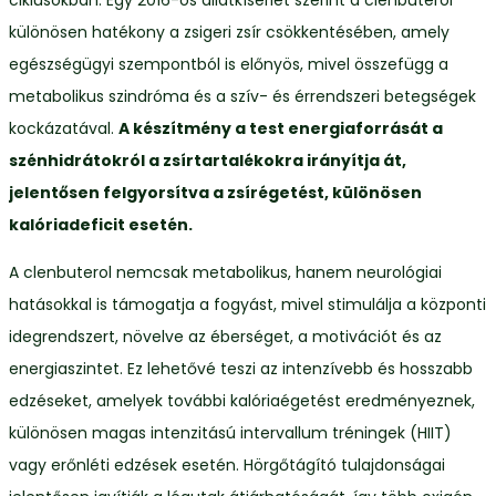
ciklusokban. Egy 2016-os állatkísérlet szerint a clenbuterol
különösen hatékony a zsigeri zsír csökkentésében, amely
egészségügyi szempontból is előnyös, mivel összefügg a
metabolikus szindróma és a szív- és érrendszeri betegségek
kockázatával.
A készítmény a test energiaforrását a
szénhidrátokról a zsírtartalékokra irányítja át,
jelentősen felgyorsítva a zsírégetést, különösen
kalóriadeficit esetén.
A clenbuterol nemcsak metabolikus, hanem neurológiai
hatásokkal is támogatja a fogyást, mivel stimulálja a központi
idegrendszert, növelve az éberséget, a motivációt és az
energiaszintet. Ez lehetővé teszi az intenzívebb és hosszabb
edzéseket, amelyek további kalóriaégetést eredményeznek,
különösen magas intenzitású intervallum tréningek (HIIT)
vagy erőnléti edzések esetén. Hörgőtágító tulajdonságai