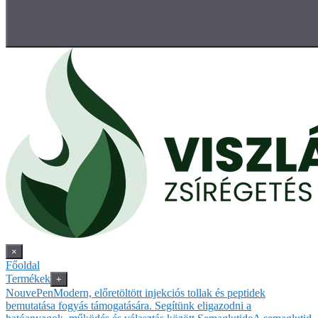
×
Főoldal
Termékek
+
NouvePen
Modern, előretöltött injekciós tollak és peptidek
bemutatása fogyás támogatására. Segítünk eligazodni a