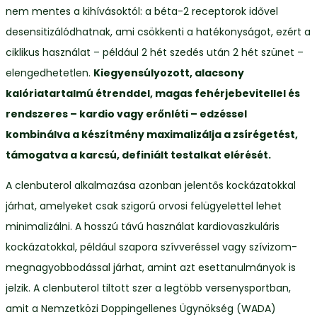
nem mentes a kihívásoktól: a béta-2 receptorok idővel
desensitizálódhatnak, ami csökkenti a hatékonyságot, ezért a
ciklikus használat – például 2 hét szedés után 2 hét szünet –
elengedhetetlen.
Kiegyensúlyozott, alacsony
kalóriatartalmú étrenddel, magas fehérjebevitellel és
rendszeres – kardio vagy erőnléti – edzéssel
kombinálva a készítmény maximalizálja a zsírégetést,
támogatva a karcsú, definiált testalkat elérését.
A clenbuterol alkalmazása azonban jelentős kockázatokkal
járhat, amelyeket csak szigorú orvosi felügyelettel lehet
minimalizálni. A hosszú távú használat kardiovaszkuláris
kockázatokkal, például szapora szívveréssel vagy szívizom-
megnagyobbodással járhat, amint azt esettanulmányok is
jelzik. A clenbuterol tiltott szer a legtöbb versenysportban,
amit a Nemzetközi Doppingellenes Ügynökség (WADA)