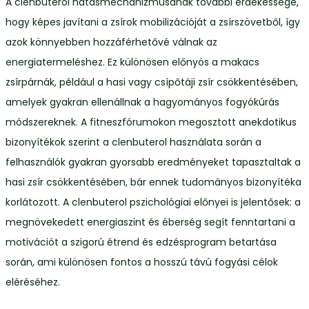
A clenbuterol hatásmechanizmusának további érdekessége,
hogy képes javítani a zsírok mobilizációját a zsírszövetből, így
azok könnyebben hozzáférhetővé válnak az
energiatermeléshez. Ez különösen előnyös a makacs
zsírpárnák, például a hasi vagy csípőtáji zsír csökkentésében,
amelyek gyakran ellenállnak a hagyományos fogyókúrás
módszereknek. A fitneszfórumokon megosztott anekdotikus
bizonyítékok szerint a clenbuterol használata során a
felhasználók gyakran gyorsabb eredményeket tapasztaltak a
hasi zsír csökkentésében, bár ennek tudományos bizonyítéka
korlátozott. A clenbuterol pszichológiai előnyei is jelentősek: a
megnövekedett energiaszint és éberség segít fenntartani a
motivációt a szigorú étrend és edzésprogram betartása
során, ami különösen fontos a hosszú távú fogyási célok
eléréséhez.