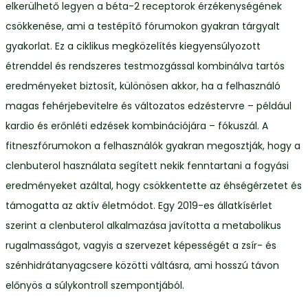
elkerülhető legyen a béta-2 receptorok érzékenységének
csökkenése, ami a testépítő fórumokon gyakran tárgyalt
gyakorlat. Ez a ciklikus megközelítés kiegyensúlyozott
étrenddel és rendszeres testmozgással kombinálva tartós
eredményeket biztosít, különösen akkor, ha a felhasználó
magas fehérjebevitelre és változatos edzéstervre – például
kardio és erőnléti edzések kombinációjára – fókuszál. A
fitneszfórumokon a felhasználók gyakran megosztják, hogy a
clenbuterol használata segített nekik fenntartani a fogyási
eredményeket azáltal, hogy csökkentette az éhségérzetet és
támogatta az aktív életmódot. Egy 2019-es állatkísérlet
szerint a clenbuterol alkalmazása javította a metabolikus
rugalmasságot, vagyis a szervezet képességét a zsír- és
szénhidrátanyagcsere közötti váltásra, ami hosszú távon
előnyös a súlykontroll szempontjából.