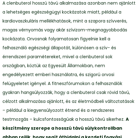
A clenbuterol hosszú távú alkalmazása azonban nem ajánlott
a lehetséges egészségügyi kockázatok miatt, például a
kardiovaszkuláris mellékhatások, mint a szapora szívverés,
magas vérnyomás vagy akár szívizom-megnagyobbodás
kockázata. Orvosnak folyamatosan figyelnie kell a
felhasználó egészségi állapotát, különösen a szív- és
érrendszeri paramétereket, mivel a clenbuterol sok
országban, köztük az Egyesült Államokban, nem
engedélyezett emberi használatra, és szigorú orvosi
felügyeletet igényel. A fitneszfórumokon a felhasználók
gyakran hangsúlyozzák, hogy a clenbuterol csak rövid távú,
célzott alkalmazása ajánlott, és az életmódbeli változtatások
– például a kiegyensúlyozott étrend és a rendszeres
testmozgás – kulcsfontosságúak a hosszú távú sikerhez.
A
készítmény szerepe a hosszú távú súlykontrollban
abban rejlik, hogy segít áthidalni a kezdeti fogyási