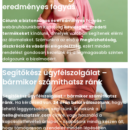
eredményes fogyás
Célunk a biztonságos és eredményes fogyás
–
webáruházunkban kizárólag
bevizsgált, eredeti
termékeket
kínálunk, amelyek valóban segítenek elérni
az álomalakot. Számunkra az első a
megbízhatóság,
diszkréció és vásárlói elégedettség
, ezért minden
rendelést gondosan kezelünk és a legmagasabb szinten
dolgozunk a bizalmadért.
Segítőkész ügyfélszolgálat –
bármikor számíthatsz ránk
Segítőkész ügyfélszolgálat – bármikor számíthatsz
ránk.
Ha kérdésed van,
24 órán belül válaszolunk
, hogy a
lehető leggyorsabban segítsünk. Írj nekünk a
hello@viszlatzsir.com
címre, vagy használd a
kapcsolatfelvételi űrlapot – csapatunk mindig készen áll,
hogy támogasson a rendelés minden lépésében.