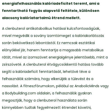
energiafelhasználás kalóriadeficitet teremt, ami a
fenntartható fogyás alapvető feltétele, különösen
alacsony kalóriatartalmú étrend mellett.
A clenbuterol antikatabolikus hatásai kulcsfontosságúak,
mivel megvédik a sovány izomtömeget a kalóriakorlátozás
során bekövetkező lebontástól. Ez nemcsak esztétikai
előnyökkel jár, hanem fenntartja a magasabb metabolikus
rátát, mivel az izomszövet energiaigénye jelentősebb, mint a
zsírszöveté. A clenbuterol étvágycsökkentő hatása tovább
segíti a kalóriadeficit fenntartását, lehetővé téve a
felhasználók számára, hogy elkerüljék a túlevést és a
nassolást. A fitneszfórumokon, például az AnabolicMinds vagy
a Bodybuilding.com oldalain, a felhasználók gyakran
megosztják, hogy a clenbuterol használata során
könnyebben tudtak fegyelmezett étrendet követni,