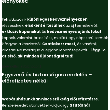
előnyöket!
Feliratkozóink
különleges kedvezményekben
részesülnek:
elsőként értesülnek
az új termékekről,
exkluzív kuponokat
és
kedvezményes ajánlatokat
kapnak, valamint értesítést, mielőtt egy népszerű termék
kifogyna a készletből.
Csatlakozz most
, és vásárolj
okosan! Ne maradj le a legjobb lehetőségekről –
légy Te
az első, aki minden újdonságról tud!
[newsletter_subscription]
Egyszerű és biztonságos rendelés –
előrefizetés nélkül
Webáruházunkban nincs szükség előrefizetésre.
Rendelésedet utánvéttel küldjük, így
a futárnál