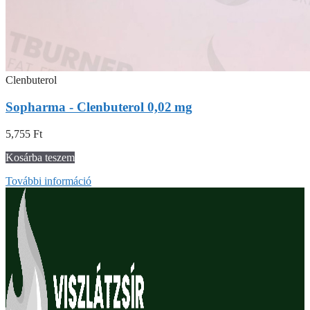
Clenbuterol
Sopharma - Clenbuterol 0,02 mg
5,755
Ft
Kosárba teszem
További információ