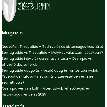
Magazin
NouvePen Tirzepatide – Tudnivalók és biztonságos használat
Semaglutide vs Tirzepatide – Melyiket válasszam 2026-ban?
Semaglutide injekciók összehasonlítása – Ozempic vs
állítható dózisú tollak
Semaglutide adagolás – kezdő adag és fontos tudnivalók
Tirzepatide hatása – mit csinál a szervezetben és mire
számíthatsz?
Ozempic vény nélkül? – Alternatívák, lehetőségek és
biztonságos rendelés 2025
Tudástár