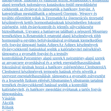
hatóanyagok, működés és választás között.
Semaglutide
A semaglutid
alapú termékek tudományos kutatásokra épülő megoldásként
csökkentik az étvágyat és támogatják a hatékony fogyást. A
kategóriában megtalálhatók a népszerű Ozempic, Wegovy és
további előretöltött tollak is.
Tirzepatide
Az újgenerációs tirzepatid
készítmények kettős hormonhatásuknak köszönhetően fokozott
zsírégetést, jobb étvágykontrollt és jelentős súlycsökkenést
biztosíthatnak. Ugyanez a hatóanyag található a népszerű Mounjaro
termékekben is.
Retatrutide
A retatrutid alapú készítmények több
hormonpálya együttes befolyásolásával nyújtanak kiemelkedően
erős fogyást támogató hatást.
Adipex
Az Adipex készítmények
étvágycsökkentő hatásukkal segítik a kalóriabevitel mérséklését,
támogatva a gyorsabb fogyást és a testsúly
kontrollálását.
Pajzsmirigy alapú szerek
A pajzsmirigy-alapú szerek
az anyagcsere gyorsításával és a sejtek energiafelhasználásának
fokozásával járulnak hozzá a hatékony zsírégetéshez.
Clenbuterol
A
Clenbuterol készítmények termogén hatásuk révén növelik a
szervezet energiafelhasználását, támogatva a gyorsabb zsírvesztést
és a feszesebb fizikum elérését.
Sibutramine
A sibutramin tartalmú
termékek étvágycsökkentő hatással segítik a kontrollált
kalóriabevitelt, és hatékony megoldást nyújtanak a tartós fogyás
támogatására.
Vásárlás
Akciók
Rólunk