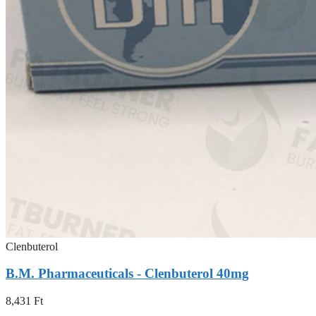
Clenbuterol
B.M. Pharmaceuticals - Clenbuterol 40mg
8,431
Ft