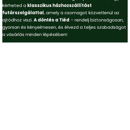
kérheted a
klasszikus házhozszállítást
futárszolgálattal
, amely a csomagot közvetlenül az
ajtódhoz viszi.
A döntés a Tiéd
– rendelj biztonságosan,
gyorsan és kényelmesen, és élvezd a teljes szabadságot
a vásárlás minden lépésében!