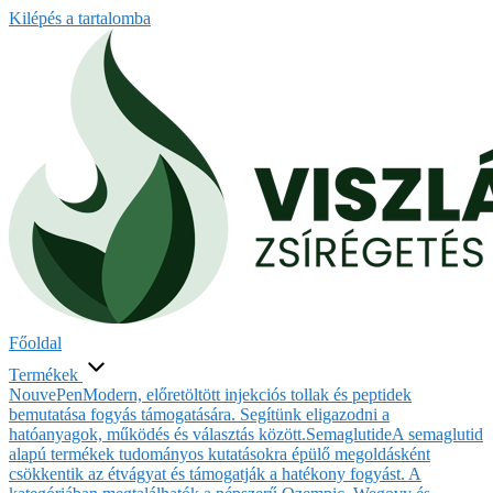
Kilépés a tartalomba
Főoldal
Termékek
NouvePen
Modern, előretöltött injekciós tollak és peptidek
bemutatása fogyás támogatására. Segítünk eligazodni a
hatóanyagok, működés és választás között.
Semaglutide
A semaglutid
alapú termékek tudományos kutatásokra épülő megoldásként
csökkentik az étvágyat és támogatják a hatékony fogyást. A