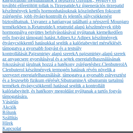
kategóriában megtalálhatók a népszerű Ozempic, Wegovy és
további előretöltött tollak is.
Tirzepatide
Az újgenerációs tirzepatid
készítmények kettős hormonhatásuknak köszönhetően fokozott
zsírégetést, jobb étvágykontrollt és jelentős súlycsökkenést
biztosíthatnak. Ugyanez a hatóanyag található a népszerű Mounjaro
termékekben is.
Retatrutide
A retatrutid alapú készítmények több
hormonpálya együttes befolyásolásával nyújtanak kiemelkedően
erős fogyást támogató hatást.
Adipex
Az Adipex készítmények
étvágycsökkentő hatásukkal segítik a kalóriabevitel mérséklését,
támogatva a gyorsabb fogyást és a testsúly
kontrollálását.
Pajzsmirigy alapú szerek
A pajzsmirigy-alapú szerek
az anyagcsere gyorsításával és a sejtek energiafelhasználásának
fokozásával járulnak hozzá a hatékony zsírégetéshez.
Clenbuterol
A
Clenbuterol készítmények termogén hatásuk révén növelik a
szervezet energiafelhasználását, támogatva a gyorsabb zsírvesztést
és a feszesebb fizikum elérését.
Sibutramine
A sibutramin tartalmú
termékek étvágycsökkentő hatással segítik a kontrollált
kalóriabevitelt, és hatékony megoldást nyújtanak a tartós fogyás
támogatására.
Vásárlás
Akciók
Rólunk
Szállítás
Hírek
Kapcsolat