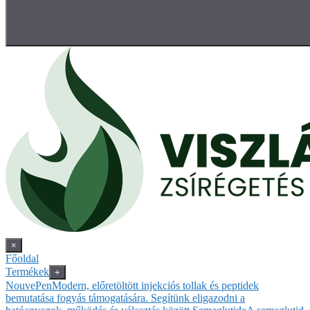
×
Főoldal
Termékek
+
NouvePen
Modern, előretöltött injekciós tollak és peptidek
bemutatása fogyás támogatására. Segítünk eligazodni a