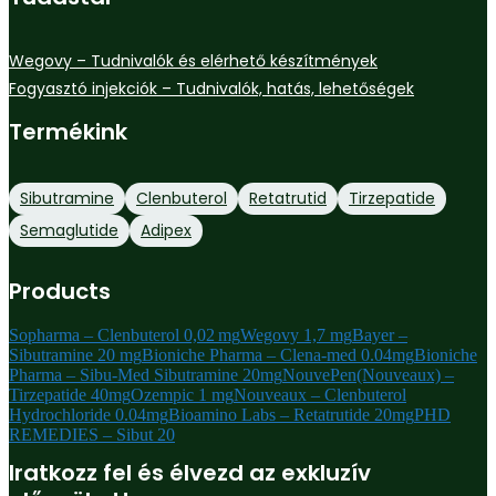
Wegovy – Tudnivalók és elérhető készítmények
Fogyasztó injekciók – Tudnivalók, hatás, lehetőségek
Termékink
Sibutramine
Clenbuterol
Retatrutid
Tirzepatide
Semaglutide
Adipex
Products
Sopharma – Clenbuterol 0,02 mg
Wegovy 1,7 mg
Bayer –
Sibutramine 20 mg
Bioniche Pharma – Clena-med 0.04mg
Bioniche
Pharma – Sibu-Med Sibutramine 20mg
NouvePen(Nouveaux) –
Tirzepatide 40mg
Ozempic 1 mg
Nouveaux – Clenbuterol
Hydrochloride 0.04mg
Bioamino Labs – Retatrutide 20mg
PHD
REMEDIES – Sibut 20
Iratkozz fel és élvezd az exkluzív