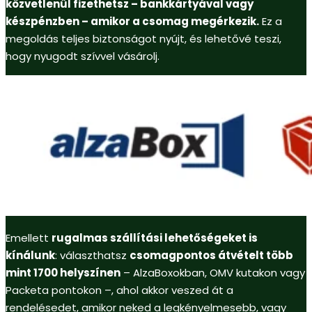
közvetlenül fizethetsz – bankkártyával vagy
készpénzben – amikor a csomag megérkezik.
Ez a
megoldás teljes biztonságot nyújt, és lehetővé teszi,
hogy nyugodt szívvel vásárolj.
Emellett
rugalmas szállítási lehetőségeket is
kínálunk
: választhatsz
csomagpontos átvételt több
mint 1700 helyszínen
– AlzaBoxokban, OMV kutakon vagy
Packeta pontokon –, ahol akkor veszed át a
rendelésedet, amikor neked a legkényelmesebb, vagy