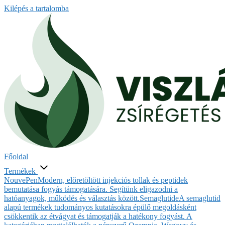
Kilépés a tartalomba
Főoldal
Termékek
NouvePen
Modern, előretöltött injekciós tollak és peptidek
bemutatása fogyás támogatására. Segítünk eligazodni a
hatóanyagok, működés és választás között.
Semaglutide
A semaglutid
alapú termékek tudományos kutatásokra épülő megoldásként
csökkentik az étvágyat és támogatják a hatékony fogyást. A