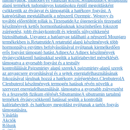
hatóanyagok, működés és választás között.
Semaglutide
A semaglutid
alapú termékek tudományos kutatásokra épülő megoldásként
csökkentik az étvágyat és támogatják a hatékony fogyást. A
kategóriában megtalálhatók a népszerű Ozempic, Wegovy és
további előretöltött tollak is.
Tirzepatide
Az újgenerációs tirzepatid
készítmények kettős hormonhatásuknak köszönhetően fokozott
zsírégetést, jobb étvágykontrollt és jelentős súlycsökkenést
biztosíthatnak. Ugyanez a hatóanyag található a népszerű Mounjaro
termékekben is.
Retatrutide
A retatrutid alapú készítmények több
hormonpálya együttes befolyásolásával nyújtanak kiemelkedően
erős fogyást támogató hatást.
Adipex
Az Adipex készítmények
étvágycsökkentő hatásukkal segítik a kalóriabevitel mérséklését,
támogatva a gyorsabb fogyást és a testsúly
kontrollálását.
Pajzsmirigy alapú szerek
A pajzsmirigy-alapú szerek
az anyagcsere gyorsításával és a sejtek energiafelhasználásának
fokozásával járulnak hozzá a hatékony zsírégetéshez.
Clenbuterol
A
Clenbuterol készítmények termogén hatásuk révén növelik a
szervezet energiafelhasználását, támogatva a gyorsabb zsírvesztést
és a feszesebb fizikum elérését.
Sibutramine
A sibutramin tartalmú
termékek étvágycsökkentő hatással segítik a kontrollált
kalóriabevitelt, és hatékony megoldást nyújtanak a tartós fogyás
támogatására.
Vásárlás
Akciók
Rólunk