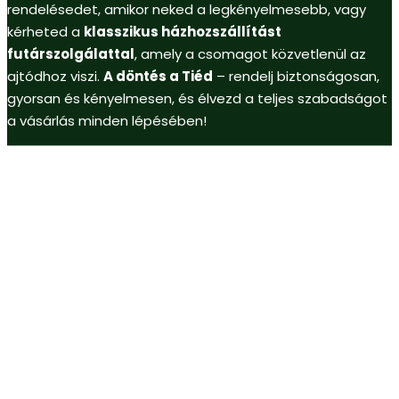
rendelésedet, amikor neked a legkényelmesebb, vagy
kérheted a
klasszikus házhozszállítást
futárszolgálattal
, amely a csomagot közvetlenül az
ajtódhoz viszi.
A döntés a Tiéd
– rendelj biztonságosan,
gyorsan és kényelmesen, és élvezd a teljes szabadságot
a vásárlás minden lépésében!