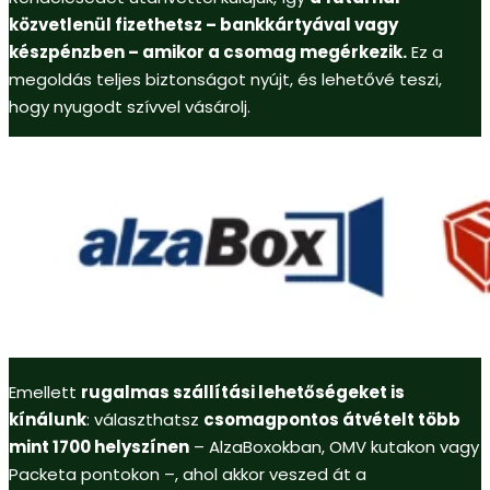
közvetlenül fizethetsz – bankkártyával vagy
készpénzben – amikor a csomag megérkezik.
Ez a
megoldás teljes biztonságot nyújt, és lehetővé teszi,
hogy nyugodt szívvel vásárolj.
Emellett
rugalmas szállítási lehetőségeket is
kínálunk
: választhatsz
csomagpontos átvételt több
mint 1700 helyszínen
– AlzaBoxokban, OMV kutakon vagy
Packeta pontokon –, ahol akkor veszed át a