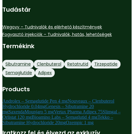
Tudástár
Wegovy – Tudnivalók és elérhető készítmények
Fogyasztó injekciók – Tudnivalók, hatás, lehetőségek
Termékink
Sibutramine
Clenbuterol
Retatrutid
Tirzepatide
Semaglutide
Adipex
Products
Androlex – Semaglutide Pen 4 mg
Nouveaux – Clenbuterol
Hydrochloride 0.04mg
Genesis – Sibutramine 20
mg
Saxenda
Mounjaro 5 mg
Vertax Pharma Adipex 75
Slimgal –
Orlistat 120 mg
Bioamino Labs – Semaglutid 4 mg
Tekko –
Sibutramine Hydrochloride 20mg
Ozempic 1 mg
Iratkozz fel és élvezd az exkluzív