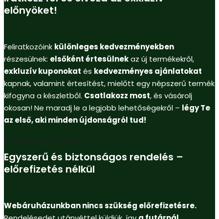
előnyöket!
Feliratkozóink
különleges kedvezményekben
részesülnek:
elsőként értesülnek
az új termékekről,
exkluzív kuponokat
és
kedvezményes ajánlatokat
kapnak, valamint értesítést, mielőtt egy népszerű termék
kifogyna a készletből.
Csatlakozz most
, és vásárolj
okosan! Ne maradj le a legjobb lehetőségekről –
légy Te
az első, aki minden újdonságról tud!
[newsletter_subscription]
Egyszerű és biztonságos rendelés –
előrefizetés nélkül
Webáruházunkban nincs szükség előrefizetésre.
Rendelésedet utánvéttel küldjük, így
a futárnál