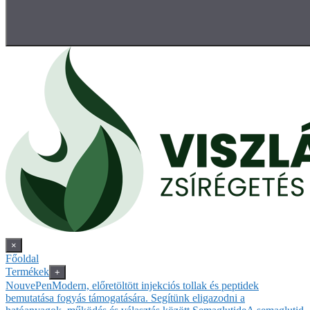
×
Főoldal
Termékek
+
NouvePen
Modern, előretöltött injekciós tollak és peptidek
bemutatása fogyás támogatására. Segítünk eligazodni a