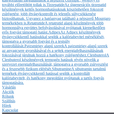
kategóriában megtalálhatók a népszerű Ozempic, Wegovy és
további előretöltött tollak is.
Tirzepatide
Az újgenerációs tirzepatid
készítmények kettős hormonhatásuknak köszönhetően fokozott
zsírégetést, jobb étvágykontrollt és jelentős súlycsökkenést
biztosíthatnak. Ugyanez a hatóanyag található a népszerű Mounjaro
termékekben is.
Retatrutide
A retatrutid alapú készítmények több
hormonpálya együttes befolyásolásával nyújtanak kiemelkedően
erős fogyást támogató hatást.
Adipex
Az Adipex készítmények
étvágycsökkentő hatásukkal segítik a kalóriabevitel mérséklését,
támogatva a gyorsabb fogyást és a testsúly
kontrollálását.
Pajzsmirigy alapú szerek
A pajzsmirigy-alapú szerek
az anyagcsere gyorsításával és a sejtek energiafelhasználásának
fokozásával járulnak hozzá a hatékony zsírégetéshez.
Clenbuterol
A
Clenbuterol készítmények termogén hatásuk révén növelik a
szervezet energiafelhasználását, támogatva a gyorsabb zsírvesztést
és a feszesebb fizikum elérését.
Sibutramine
A sibutramin tartalmú
termékek étvágycsökkentő hatással segítik a kontrollált
kalóriabevitelt, és hatékony megoldást nyújtanak a tartós fogyás
támogatására.
Vásárlás
Akciók
Rólunk
Szállítás
Hírek
Kapcsolat