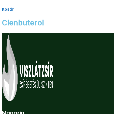
Kosár
Clenbuterol
Magazin