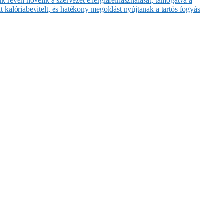
 révén növelik a szervezet energiafelhasználását, támogatva a
t kalóriabevitelt, és hatékony megoldást nyújtanak a tartós fogyás