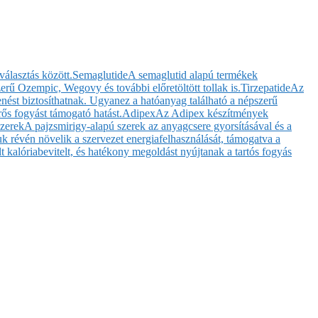
választás között.
Semaglutide
A semaglutid alapú termékek
rű Ozempic, Wegovy és további előretöltött tollak is.
Tirzepatide
Az
enést biztosíthatnak. Ugyanez a hatóanyag található a népszerű
ős fogyást támogató hatást.
Adipex
Az Adipex készítmények
szerek
A pajzsmirigy-alapú szerek az anyagcsere gyorsításával és a
 révén növelik a szervezet energiafelhasználását, támogatva a
t kalóriabevitelt, és hatékony megoldást nyújtanak a tartós fogyás