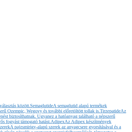
választás között.
Semaglutide
A semaglutid alapú termékek
rű Ozempic, Wegovy és további előretöltött tollak is.
Tirzepatide
Az
enést biztosíthatnak. Ugyanez a hatóanyag található a népszerű
ős fogyást támogató hatást.
Adipex
Az Adipex készítmények
szerek
A pajzsmirigy-alapú szerek az anyagcsere gyorsításával és a