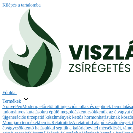
Kilépés a tartalomba
Főoldal
Termékek
NouvePen
Modern, előretöltött injekciós tollak és peptidek bemutatá
tudományos kutatásokra épülő megoldásként csökkentik az étvágyat és
újgenerációs tirzepatid készítmények kettős hormonhatásuknak köszönh
Mounjaro termékekben is.
Retatrutide
A retatrutid alapú készítmények
étvágycsökkentő hatásukkal segítik a kalóriabevitel mérséklését, támog