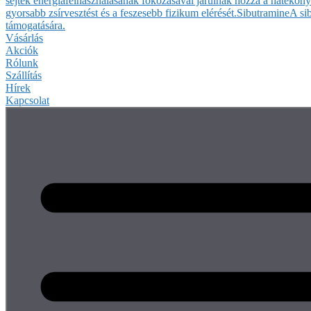
sejtek energiafelhasználásának fokozásával járulnak hozzá a hatékony
gyorsabb zsírvesztést és a feszesebb fizikum elérését.
Sibutramine
A si
támogatására.
Vásárlás
Akciók
Rólunk
Szállítás
Hírek
Kapcsolat