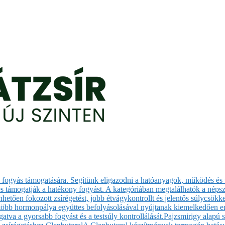
sa fogyás támogatására. Segítünk eligazodni a hatóanyagok, működés és 
 támogatják a hatékony fogyást. A kategóriában megtalálhatók a népsze
etően fokozott zsírégetést, jobb étvágykontrollt és jelentős súlycsökk
 több hormonpálya együttes befolyásolásával nyújtanak kiemelkedően er
atva a gyorsabb fogyást és a testsúly kontrollálását.
Pajzsmirigy alapú 