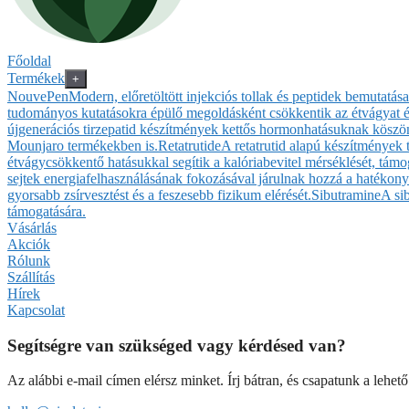
Főoldal
Termékek
+
NouvePen
Modern, előretöltött injekciós tollak és peptidek bemutatá
tudományos kutatásokra épülő megoldásként csökkentik az étvágyat és
újgenerációs tirzepatid készítmények kettős hormonhatásuknak köszönh
Mounjaro termékekben is.
Retatrutide
A retatrutid alapú készítmények
étvágycsökkentő hatásukkal segítik a kalóriabevitel mérséklését, támog
sejtek energiafelhasználásának fokozásával járulnak hozzá a hatékony
gyorsabb zsírvesztést és a feszesebb fizikum elérését.
Sibutramine
A si
támogatására.
Vásárlás
Akciók
Rólunk
Szállítás
Hírek
Kapcsolat
Segítségre van szükséged vagy kérdésed van?
Az alábbi e-mail címen elérsz minket. Írj bátran, és csapatunk a lehet