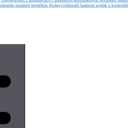
 zsírégetéshez.
Clenbuterol
A Clenbuterol készítmények termogén hatásuk
butramin tartalmú termékek étvágycsökkentő hatással segítik a kontrollál