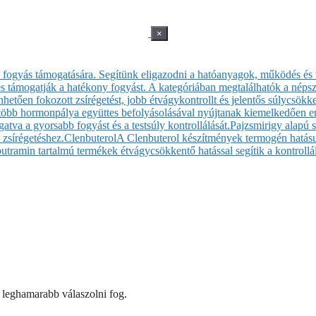
×
sa fogyás támogatására. Segítünk eligazodni a hatóanyagok, működés és 
 támogatják a hatékony fogyást. A kategóriában megtalálhatók a népsze
etően fokozott zsírégetést, jobb étvágykontrollt és jelentős súlycsökk
 több hormonpálya együttes befolyásolásával nyújtanak kiemelkedően er
atva a gyorsabb fogyást és a testsúly kontrollálását.
Pajzsmirigy alapú 
 zsírégetéshez.
Clenbuterol
A Clenbuterol készítmények termogén hatásuk
butramin tartalmú termékek étvágycsökkentő hatással segítik a kontrollál
ő leghamarabb válaszolni fog.